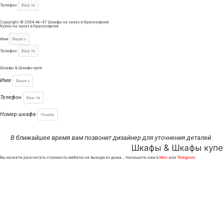
Телефон
ЗАКАЗАТЬ КОНСУЛЬТАЦИЮ
Copyright © 2004 Ak-47 Шкафы на заказ в Красноярске
Кухни на заказ в Красноярске
Прокрутка
вверх
Имя
Телефон
Заказать консультацию
Шкафы & Шкафы купе
Имя
Телефон
Номер шкафа
Заказать проект
В ближайшее время вам позвонит дизайнер для уточнения деталей.
Шкафы & Шкафы купе
Вы можете рассчитать стоимость мебели не выходя из дома... Напишите нам в
Max
или
Telegram