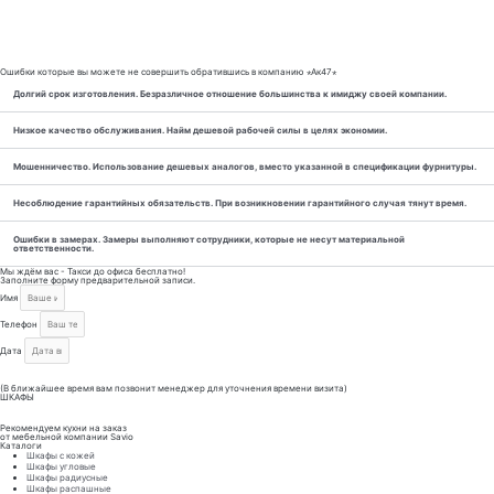
Ошибки которые вы можете не совершить обратившись в компанию ⋆Ак47⋆
Долгий срок изготовления. Безразличное отношение большинства к имиджу своей компании.
Низкое качество обслуживания. Найм дешевой рабочей силы в целях экономии.
Мошенничество. Использование дешевых аналогов, вместо указанной в спецификации фурнитуры.
Несоблюдение гарантийных обязательств. При возникновении гарантийного случая тянут время.
Ошибки в замерах. Замеры выполняют сотрудники, которые не несут материальной
ответственности.
Мы ждём вас - Такси до офиса бесплатно!
Заполните форму предварительной записи.
Имя
Телефон
Дата
Отправить
(В ближайшее время вам позвонит менеджер для уточнения времени визита)
ШКАФЫ
Рекомендуем кухни на заказ
от мебельной компании Savio
Каталоги
Шкафы с кожей
Шкафы угловые
Шкафы радиусные
Шкафы распашные