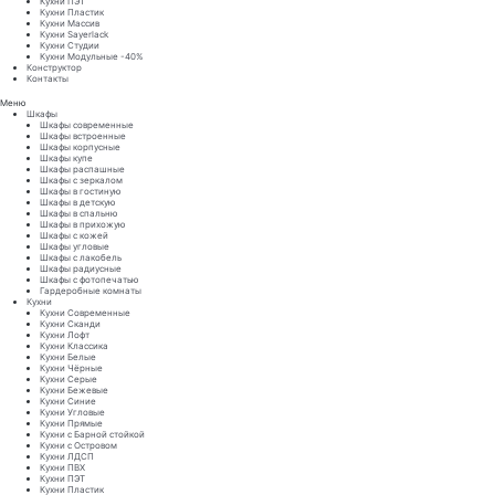
Кухни ПЭТ
Кухни Пластик
Кухни Массив
Кухни Sayerlack
Кухни Студии
Кухни Модульные -40%
Конструктор
Контакты
Меню
Шкафы
Шкафы современные
Шкафы встроенные
Шкафы корпусные
Шкафы купе
Шкафы распашные
Шкафы с зеркалом
Шкафы в гостиную
Шкафы в детскую
Шкафы в спальню
Шкафы в прихожую
Шкафы с кожей
Шкафы угловые
Шкафы с лакобель
Шкафы радиусные
Шкафы с фотопечатью
Гардеробные комнаты
Кухни
Кухни Современные
Кухни Сканди
Кухни Лофт
Кухни Классика
Кухни Белые
Кухни Чёрные
Кухни Серые
Кухни Бежевые
Кухни Синие
Кухни Угловые
Кухни Прямые
Кухни с Барной стойкой
Кухни с Островом
Кухни ЛДСП
Кухни ПВХ
Кухни ПЭТ
Кухни Пластик