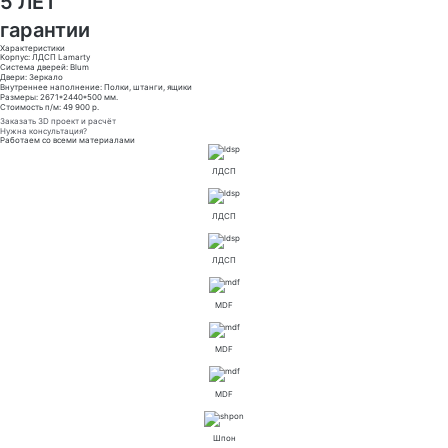
5 ЛЕТ
гарантии
Характеристики
Корпус: ЛДСП Lamarty
Система дверей: Blum
Двери: Зеркало
Внутреннее наполнение: Полки, штанги, ящики
Размеры: 2671*2440*500 мм.
Стоимость п/м: 49 900 р.
Заказать 3D проект и расчёт
Нужна консультация?
Работаем со всеми материалами
ЛДСП
ЛДСП
ЛДСП
MDF
MDF
MDF
Шпон