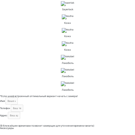
Sayerlack
Кожа
Кожа
Кожа
Лакобель
Лакобель
Лакобель
*Если шкаф встроенный оптимальный вариант начать с замера!
Имя
Телефон
Адрес
Отправить
(В ближайшее время вам позвонит замерщик для уточнения времени визита)
Аксессуары