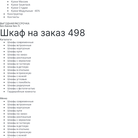
Кухни Массив
Кухни Sayerlack
Кухни Студии
Кухни Модульные -40%
Конструктор
Контакты
ВЫГОДНАЯ РАССРОЧКА
Без Банка Без %
Шкаф на заказ 498
Каталоги
Шкафы современные
Шкафы встроенные
Шкафы корпусные
Шкафы купе
Шкафы на заказ
Шкафы распашные
Шкафы с зеркалом
Шкафы в гостиную
Шкафы в детскую
Шкафы в спальню
Шкафы в прихожую
Шкафы с кожей
Шкафы угловые
Шкафы с лакобель
Шкафы радиусные
Шкафы с фотопечатью
Гардеробные комнаты
Меню
Шкафы современные
Шкафы встроенные
Шкафы корпусные
Шкафы купе
Шкафы на заказ
Шкафы распашные
Шкафы с зеркалом
Шкафы в гостиную
Шкафы в детскую
Шкафы в спальню
Шкафы в прихожую
Шкафы с кожей