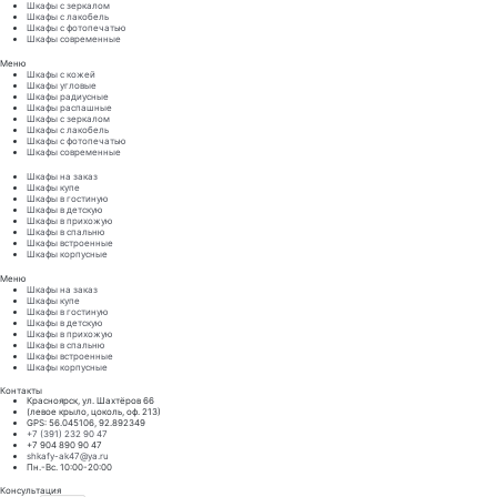
Шкафы с зеркалом
Шкафы с лакобель
Шкафы с фотопечатью
Шкафы современные
Меню
Шкафы с кожей
Шкафы угловые
Шкафы радиусные
Шкафы распашные
Шкафы с зеркалом
Шкафы с лакобель
Шкафы с фотопечатью
Шкафы современные
Шкафы на заказ
Шкафы купе
Шкафы в гостиную
Шкафы в детскую
Шкафы в прихожую
Шкафы в спальню
Шкафы встроенные
Шкафы корпусные
Меню
Шкафы на заказ
Шкафы купе
Шкафы в гостиную
Шкафы в детскую
Шкафы в прихожую
Шкафы в спальню
Шкафы встроенные
Шкафы корпусные
Контакты
Красноярск, ул. Шахтёров 66
(левое крыло, цоколь, оф. 213)
GPS: 56.045106, 92.892349
+7 (391) 232 90 47
+7 904 890 90 47
shkafy-ak47@ya.ru
Пн.-Вс. 10:00-20:00
Консультация