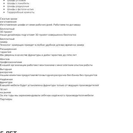
Шкафы угловые
Шкафы с лакобель
Шкафы радиусные
Шкафы с фотопечатью
Гардеробные комнаты
Сжатые сроки
изготовления
Изготовление шкафа от семи рабочих дней. Работаем по договору
Бесплатный
3D проект
Наши дизайнеры подготовят 3D проект совершенно бесплатно
Бесплатный
замер
Технолог замерщик приедет в любое удобное для вас время на замер
Расширенная
гарантия
Мы уверены в качестве фурнитуры и даём гарантию до пяти лет
Монтаж
профессионалами
В нашей организации работают монтажники с многолетним опытом работы
Выгодная
рассрочка
Нашим клиентам предоставляется выгодная рассрочка без банка без процентов
Надёжная
фурнитура
В вашей мебели будет установлена фурнитура только от ведущих производителей
18 лет
на рынке
За эти годы мы зарекомендовали себя как надёжного производителя мебели
Партнёры