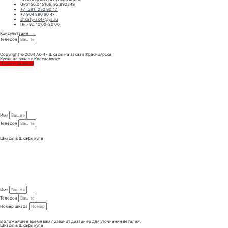
GPS: 56.045106, 92.892349
+7 (391) 232 90 47
+7 904 890 90 47
shkafy-ak47@ya.ru
Пн.-Вс. 10:00-20:00
Консультация
Телефон
ЗАКАЗАТЬ КОНСУЛЬТАЦИЮ
Copyright © 2004 Ak-47 Шкафы на заказ в Красноярске
Кухни на заказ в Красноярске
Прокрутка вверх
Имя
Телефон
Заказать консультацию
Шкафы & Шкафы купе
Имя
Телефон
Номер шкафа
Заказать проект
В ближайшее время вам позвонит дизайнер для уточнения деталей.
Шкафы & Шкафы купе