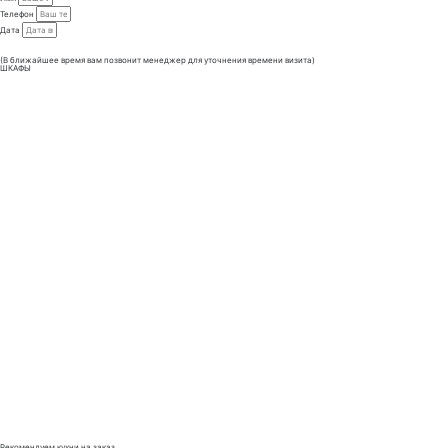
Телефон
Дата
Отправить
(В ближайшее время вам позвонит менеджер для уточнения времени визита)
ШКАФЫ
Рекомендуем кухни на заказ