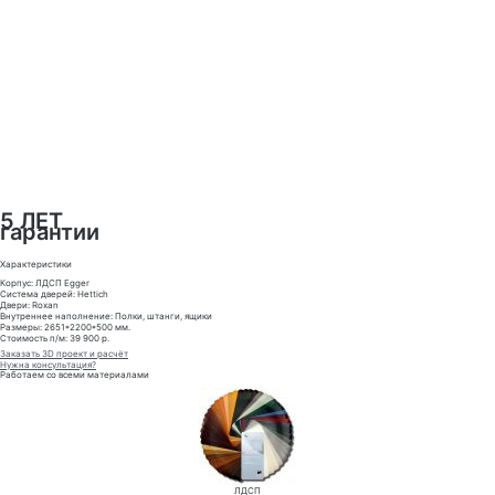
5 ЛЕТ
гарантии
Характеристики
Корпус: ЛДСП Egger
Система дверей: Hettich
Двери: Roxan
Внутреннее наполнение: Полки, штанги, ящики
Размеры: 2651*2200*500 мм.
Стоимость п/м: 39 900 р.
Заказать 3D проект и расчёт
Нужна консультация?
Работаем со всеми материалами
ЛДСП