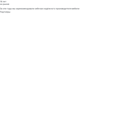
18 лет
на рынке
За эти годы мы зарекомендовали себя как надёжного производителя мебели
Партнёры