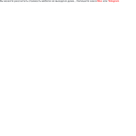
Вы можете рассчитать стоимость мебели не выходя из дома... Напишите нам в
Max
или
Telegram