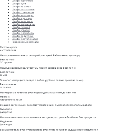
Шкафы корпусные
Шкафы купе
Шкафы на заказ
Шкафы распашные
Шкафы с зеркалом
Шкафы в гостиную
Шкафы в детскую
Шкафы в спальню
Шкафы в прихожую
Шкафы с кожей
Шкафы угловые
Шкафы с лакобель
Шкафы радиусные
Шкафы с фотопечатью
Гардеробные комнаты
Сжатые сроки
изготовления
Изготовление шкафа от семи рабочих дней. Работаем по договору
Бесплатный
3D проект
Наши дизайнеры подготовят 3D проект совершенно бесплатно
Бесплатный
замер
Технолог замерщик приедет в любое удобное для вас время на замер
Расширенная
гарантия
Мы уверены в качестве фурнитуры и даём гарантию до пяти лет
Монтаж
профессионалами
В нашей организации работают монтажники с многолетним опытом работы
Выгодная
рассрочка
Нашим клиентам предоставляется выгодная рассрочка без банка без процентов
Надёжная
фурнитура
В вашей мебели будет установлена фурнитура только от ведущих производителей