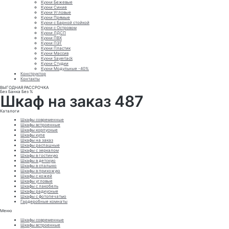
Кухни Бежевые
Кухни Синие
Кухни Угловые
Кухни Прямые
Кухни с Барной стойкой
Кухни с Островом
Кухни ЛДСП
Кухни ПВХ
Кухни ПЭТ
Кухни Пластик
Кухни Массив
Кухни Sayerlack
Кухни Студии
Кухни Модульные -40%
Конструктор
Контакты
ВЫГОДНАЯ РАССРОЧКА
Без Банка Без %
Шкаф на заказ 487
Каталоги
Шкафы современные
Шкафы встроенные
Шкафы корпусные
Шкафы купе
Шкафы на заказ
Шкафы распашные
Шкафы с зеркалом
Шкафы в гостиную
Шкафы в детскую
Шкафы в спальню
Шкафы в прихожую
Шкафы с кожей
Шкафы угловые
Шкафы с лакобель
Шкафы радиусные
Шкафы с фотопечатью
Гардеробные комнаты
Меню
Шкафы современные
Шкафы встроенные