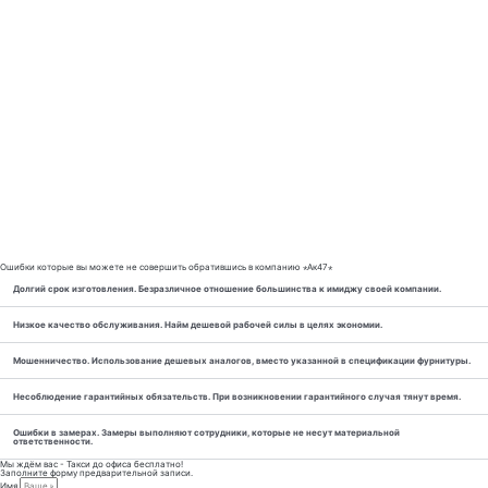
Ошибки которые вы можете не совершить обратившись в компанию ⋆Ак47⋆
Долгий срок изготовления. Безразличное отношение большинства к имиджу своей компании.
Низкое качество обслуживания. Найм дешевой рабочей силы в целях экономии.
Мошенничество. Использование дешевых аналогов, вместо указанной в спецификации фурнитуры.
Несоблюдение гарантийных обязательств. При возникновении гарантийного случая тянут время.
Ошибки в замерах. Замеры выполняют сотрудники, которые не несут материальной
ответственности.
Мы ждём вас - Такси до офиса бесплатно!
Заполните форму предварительной записи.
Имя