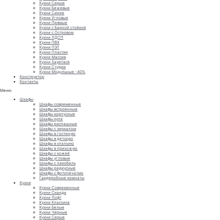
Кухни Серые
Кухни Бежевые
Кухни Синие
Кухни Угловые
Кухни Прямые
Кухни с Барной стойкой
Кухни с Островом
Кухни ЛДСП
Кухни ПВХ
Кухни ПЭТ
Кухни Пластик
Кухни Массив
Кухни Sayerlack
Кухни Студии
Кухни Модульные -40%
Конструктор
Контакты
Меню
Шкафы
Шкафы современные
Шкафы встроенные
Шкафы корпусные
Шкафы купе
Шкафы распашные
Шкафы с зеркалом
Шкафы в гостиную
Шкафы в детскую
Шкафы в спальню
Шкафы в прихожую
Шкафы с кожей
Шкафы угловые
Шкафы с лакобель
Шкафы радиусные
Шкафы с фотопечатью
Гардеробные комнаты
Кухни
Кухни Современные
Кухни Сканди
Кухни Лофт
Кухни Классика
Кухни Белые
Кухни Чёрные
Кухни Серые