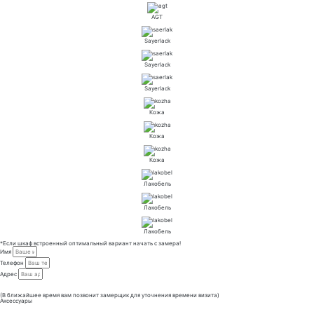
AGT
Sayerlack
Sayerlack
Sayerlack
Кожа
Кожа
Кожа
Лакобель
Лакобель
Лакобель
*Если шкаф встроенный оптимальный вариант начать с замера!
Имя
Телефон
Адрес
Отправить
(В ближайшее время вам позвонит замерщик для уточнения времени визита)
Аксессуары