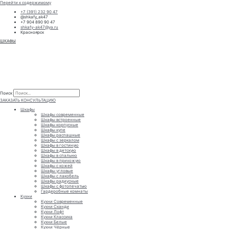
Перейти к содержимому
+7 (391) 232 90 47
@shkafy_ak47
+7 904 890 90 47
shkafy-ak47@ya.ru
Красноярск
ШКАФЫ
Поиск
Поиск
ЗАКАЗАТЬ КОНСУЛЬТАЦИЮ
Шкафы
Шкафы современные
Шкафы встроенные
Шкафы корпусные
Шкафы купе
Шкафы распашные
Шкафы с зеркалом
Шкафы в гостиную
Шкафы в детскую
Шкафы в спальню
Шкафы в прихожую
Шкафы с кожей
Шкафы угловые
Шкафы с лакобель
Шкафы радиусные
Шкафы с фотопечатью
Гардеробные комнаты
Кухни
Кухни Современные
Кухни Сканди
Кухни Лофт
Кухни Классика
Кухни Белые
Кухни Чёрные