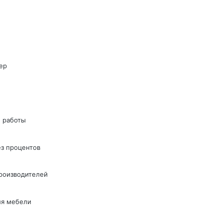
ер
 работы
ез процентов
производителей
ля мебели