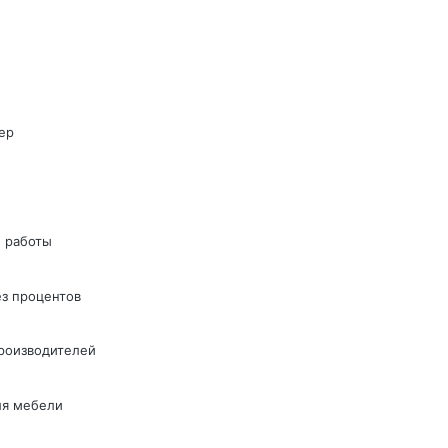
ер
 работы
ез процентов
производителей
ля мебели