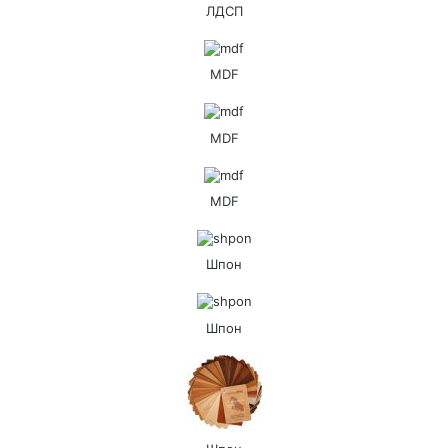
ЛДСП
MDF
MDF
MDF
Шпон
Шпон