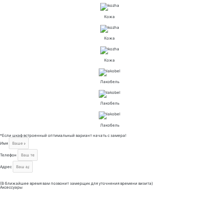
Кожа
Кожа
Кожа
Лакобель
Лакобель
Лакобель
*Если шкаф встроенный оптимальный вариант начать с замера!
Имя
Телефон
Адрес
Отправить
(В ближайшее время вам позвонит замерщик для уточнения времени визита)
Аксессуары