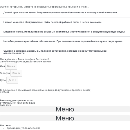
Ошибки которые вы можете не совершить обратившись в компанию ⋆Ак47⋆
Долгий срок изготовления. Безразличное отношение большинства к имиджу своей компании.
Низкое качество обслуживания. Найм дешевой рабочей силы в целях экономии.
Мошенничество. Использование дешевых аналогов, вместо указанной в спецификации фурнитуры.
Несоблюдение гарантийных обязательств. При возникновении гарантийного случая тянут время.
Ошибки в замерах. Замеры выполняют сотрудники, которые не несут материальной
ответственности.
Мы ждём вас - Такси до офиса бесплатно!
Заполните форму предварительной записи.
Имя
Телефон
Дата
Отправить
(В ближайшее время вам позвонит менеджер для уточнения времени визита)
ШКАФЫ
Рекомендуем кухни на заказ
от мебельной компании Savio
Каталоги
Меню
Меню
Контакты
Красноярск, ул. Шахтёров 66