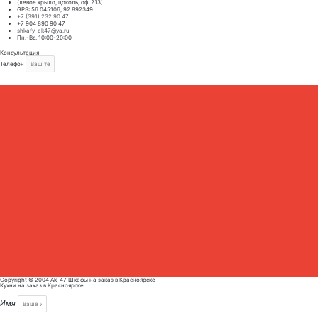
(левое крыло, цоколь, оф. 213)
GPS: 56.045106, 92.892349
+7 (391) 232 90 47
+7 904 890 90 47
shkafy-ak47@ya.ru
Пн.-Вс. 10:00-20:00
Консультация
Телефон
ЗАКАЗАТЬ КОНСУЛЬТАЦИЮ
Copyright © 2004 Ak-47 Шкафы на заказ в Красноярске
Кухни на заказ в Красноярске
Имя