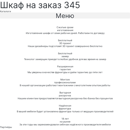
Шкаф на заказ 345
Каталоги
Меню
Сжатые сроки
изготовления
Изготовление шкафа от семи рабочих дней. Работаем по договору
Бесплатный
3D проект
Наши дизайнеры подготовят 3D проект совершенно бесплатно
Бесплатный
замер
Технолог замерщик приедет в любое удобное для вас время на замер
Расширенная
гарантия
Мы уверены в качестве фурнитуры и даём гарантию до пяти лет
Монтаж
профессионалами
В нашей организации работают монтажники с многолетним опытом работы
Выгодная
рассрочка
Нашим клиентам предоставляется выгодная рассрочка без банка без процентов
Надёжная
фурнитура
В вашей мебели будет установлена фурнитура только от ведущих производителей
18 лет
на рынке
За эти годы мы зарекомендовали себя как надёжного производителя мебели
Партнёры