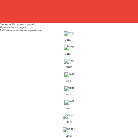
Заказать 3D проект и расчёт
Нужна консультация?
Работаем со всеми материалами
ЛДСП
ЛДСП
ЛДСП
MDF
MDF
MDF
Шпон
Шпон