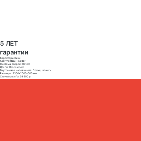
5 ЛЕТ
гарантии
Характеристики
Корпус: ЛДСП Egger
Система дверей: Hafele
Двери: Greenwood
Внутреннее наполнение: Полки, штанги
Размеры: 2300*2000*500 мм.
Стоимость п/м: 39 900 р.