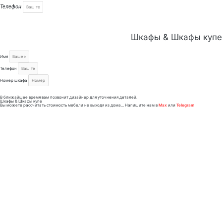
Телефон
Заказать консультацию
Шкафы & Шкафы купе
Имя
Телефон
Номер шкафа
Заказать проект
В ближайшее время вам позвонит дизайнер для уточнения деталей.
Шкафы & Шкафы купе
Вы можете рассчитать стоимость мебели не выходя из дома... Напишите нам в
Max
или
Telegram