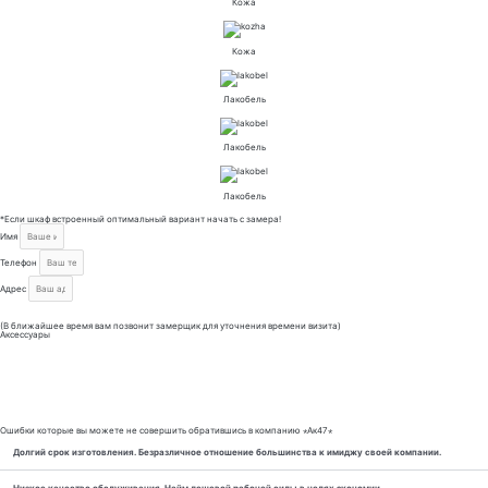
Кожа
Кожа
Лакобель
Лакобель
Лакобель
*Если шкаф встроенный оптимальный вариант начать с замера!
Имя
Телефон
Адрес
Отправить
(В ближайшее время вам позвонит замерщик для уточнения времени визита)
Аксессуары
Ошибки которые вы можете не совершить обратившись в компанию ⋆Ак47⋆
Долгий срок изготовления. Безразличное отношение большинства к имиджу своей компании.
Низкое качество обслуживания. Найм дешевой рабочей силы в целях экономии.