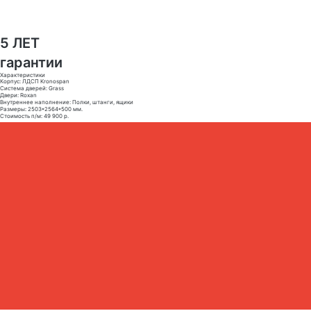
5 ЛЕТ
гарантии
Характеристики
Корпус: ЛДСП Kronospan
Система дверей: Grass
Двери: Roxan
Внутреннее наполнение: Полки, штанги, ящики
Размеры: 2503*2564*500 мм.
Стоимость п/м: 49 900 р.