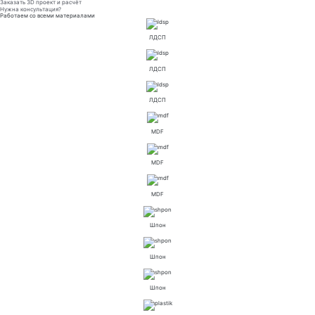
Заказать 3D проект и расчёт
Нужна консультация?
Работаем со всеми материалами
ЛДСП
ЛДСП
ЛДСП
MDF
MDF
MDF
Шпон
Шпон
Шпон