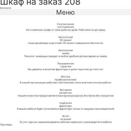
Шкаф на заказ 208
Каталоги
Меню
Сжатые сроки
изготовления
Изготовление шкафа от семи рабочих дней. Работаем по договору
Бесплатный
3D проект
Наши дизайнеры подготовят 3D проект совершенно бесплатно
Бесплатный
замер
Технолог замерщик приедет в любое удобное для вас время на замер
Расширенная
гарантия
Мы уверены в качестве фурнитуры и даём гарантию до пяти лет
Монтаж
профессионалами
В нашей организации работают монтажники с многолетним опытом работы
Выгодная
рассрочка
Нашим клиентам предоставляется выгодная рассрочка без банка без процентов
Надёжная
фурнитура
В вашей мебели будет установлена фурнитура только от ведущих производителей
18 лет
на рынке
За эти годы мы зарекомендовали себя как надёжного производителя мебели
Партнёры