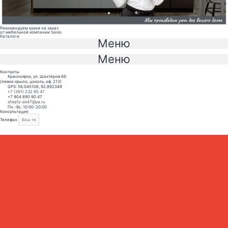
Рекомендуем кухни на заказ
от мебельной компании Savio
Каталоги
Меню
Меню
Контакты
Красноярск, ул. Шахтёров 66
(левое крыло, цоколь, оф. 213)
GPS: 56.045106, 92.892349
+7 (391) 232 90 47
+7 904 890 90 47
shkafy-ak47@ya.ru
Пн.-Вс. 10:00-20:00
Консультация
Телефон
ЗАКАЗАТЬ КОНСУЛЬТАЦИЮ