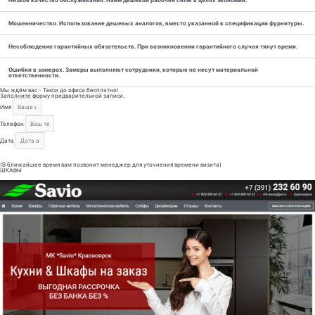
Мошенничество. Использование дешевых аналогов, вместо указанной в спецификации фурнитуры.
Несоблюдение гарантийных обязательств. При возникновении гарантийного случая тянут время.
Ошибки в замерах. Замеры выполняют сотрудники, которые не несут материальной
ответственности.
Мы ждём вас - Такси до офиса бесплатно!
Заполните форму предварительной записи.
Имя
Телефон
Дата
Отправить
(В ближайшее время вам позвонит менеджер для уточнения времени визита)
ШКАФЫ