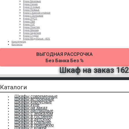
Кухни Бежевые
Кухни Синие
Кухни Угловые
Кухни Прямые
Кухни с Барной стойкой
Кухни с Островом
Кухни ЛДСП
Кухни ПВХ
Кухни ПЭТ
Кухни Пластик
Кухни Массив
Кухни Sayerlack
Кухни Студии
Кухни Модульные -40%
Конструктор
Контакты
ВЫГОДНАЯ РАССРОЧКА
Без Банка Без %
Шкаф на заказ 162
Каталоги
Шкафы современные
Шкафы встроенные
Шкафы корпусные
Шкафы купе
Шкафы на заказ
Шкафы распашные
Шкафы с зеркалом
Шкафы в гостиную
Шкафы в детскую
Шкафы в спальню
Шкафы в прихожую
Шкафы с кожей