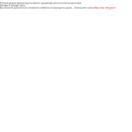
В ближайшее время вам позвонит дизайнер для уточнения деталей.
Шкафы & Шкафы купе
Вы можете рассчитать стоимость мебели не выходя из дома... Напишите нам в
Max
или
Telegram