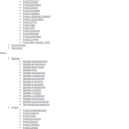
Кухни Серые
Кухни Бежевые
Кухни Синие
Кухни Угловые
Кухни Прямые
Кухни с Барной стойкой
Кухни с Островом
Кухни ЛДСП
Кухни ПВХ
Кухни ПЭТ
Кухни Пластик
Кухни Массив
Кухни Sayerlack
Кухни Студии
Кухни Модульные -40%
Конструктор
Контакты
Меню
Шкафы
Шкафы современные
Шкафы встроенные
Шкафы корпусные
Шкафы купе
Шкафы распашные
Шкафы с зеркалом
Шкафы в гостиную
Шкафы в детскую
Шкафы в спальню
Шкафы в прихожую
Шкафы с кожей
Шкафы угловые
Шкафы с лакобель
Шкафы радиусные
Шкафы с фотопечатью
Гардеробные комнаты
Кухни
Кухни Современные
Кухни Сканди
Кухни Лофт
Кухни Классика
Кухни Белые
Кухни Чёрные
Кухни Серые