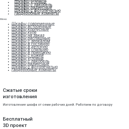
Шкафы угловые
Шкафы с лакобель
Шкафы радиусные
Шкафы с фотопечатью
Гардеробные комнаты
Меню
Шкафы современные
Шкафы встроенные
Шкафы корпусные
Шкафы купе
Шкафы на заказ
Шкафы распашные
Шкафы с зеркалом
Шкафы в гостиную
Шкафы в детскую
Шкафы в спальню
Шкафы в прихожую
Шкафы с кожей
Шкафы угловые
Шкафы с лакобель
Шкафы радиусные
Шкафы с фотопечатью
Гардеробные комнаты
Сжатые сроки
изготовления
Изготовление шкафа от семи рабочих дней. Работаем по договору
Бесплатный
3D проект