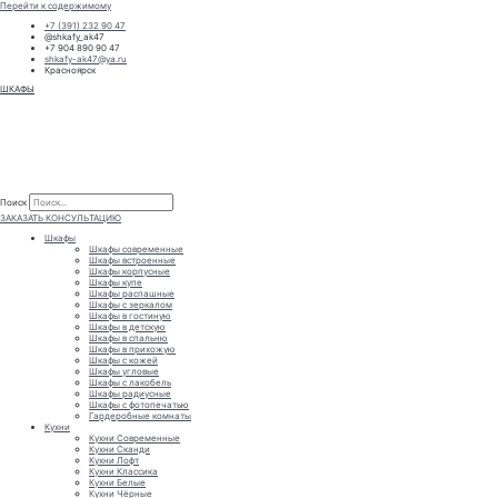
Перейти к содержимому
+7 (391) 232 90 47
@shkafy_ak47
+7 904 890 90 47
shkafy-ak47@ya.ru
Красноярск
ШКАФЫ
Поиск
Поиск
ЗАКАЗАТЬ КОНСУЛЬТАЦИЮ
Шкафы
Шкафы современные
Шкафы встроенные
Шкафы корпусные
Шкафы купе
Шкафы распашные
Шкафы с зеркалом
Шкафы в гостиную
Шкафы в детскую
Шкафы в спальню
Шкафы в прихожую
Шкафы с кожей
Шкафы угловые
Шкафы с лакобель
Шкафы радиусные
Шкафы с фотопечатью
Гардеробные комнаты
Кухни
Кухни Современные
Кухни Сканди
Кухни Лофт
Кухни Классика
Кухни Белые
Кухни Чёрные