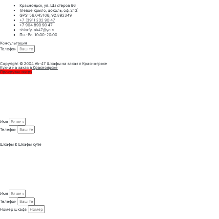
Красноярск, ул. Шахтёров 66
(левое крыло, цоколь, оф. 213)
GPS: 56.045106, 92.892349
+7 (391) 232 90 47
+7 904 890 90 47
shkafy-ak47@ya.ru
Пн.-Вс. 10:00-20:00
Консультация
Телефон
ЗАКАЗАТЬ КОНСУЛЬТАЦИЮ
Copyright © 2004 Ak-47 Шкафы на заказ в Красноярске
Кухни на заказ в Красноярске
Прокрутка вверх
Имя
Телефон
Заказать консультацию
Шкафы & Шкафы купе
Имя
Телефон
Номер шкафа
Заказать проект