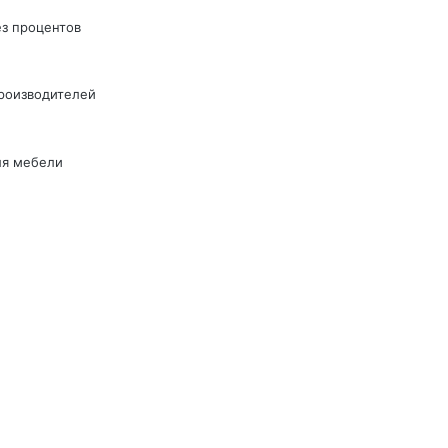
ез процентов
производителей
ля мебели