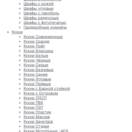
Шкафы с кожей
Шкафы угловые
Шкафы с лакобель
Шкафы радиусные
Шкафы с фотопечатью
Гардеробные комнаты
Кухни
Кухни Современные
Кухни Сканди
Кухни Лофт
Кухни Классика
Кухни Белые
Кухни Чёрные
Кухни Серые
Кухни Бежевые
Кухни Синие
Кухни Угловые
Кухни Прямые
Кухни с Барной стойкой
Кухни с Островом
Кухни ЛДСП
Кухни ПВХ
Кухни ПЭТ
Кухни Пластик
Кухни Массив
Кухни Sayerlack
Кухни Студии
Кухни Модульные -40%