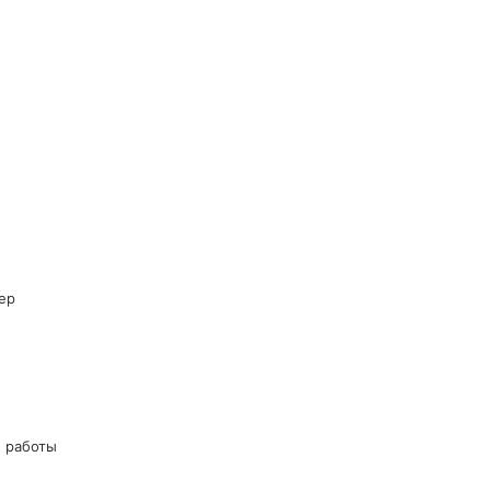
ер
 работы