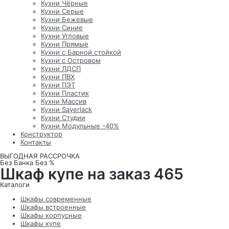
Кухни Чёрные
Кухни Серые
Кухни Бежевые
Кухни Синие
Кухни Угловые
Кухни Прямые
Кухни с Барной стойкой
Кухни с Островом
Кухни ЛДСП
Кухни ПВХ
Кухни ПЭТ
Кухни Пластик
Кухни Массив
Кухни Sayerlack
Кухни Студии
Кухни Модульные -40%
Конструктор
Контакты
ВЫГОДНАЯ РАССРОЧКА
Без Банка Без %
Шкаф купе на заказ 465
Каталоги
Шкафы современные
Шкафы встроенные
Шкафы корпусные
Шкафы купе