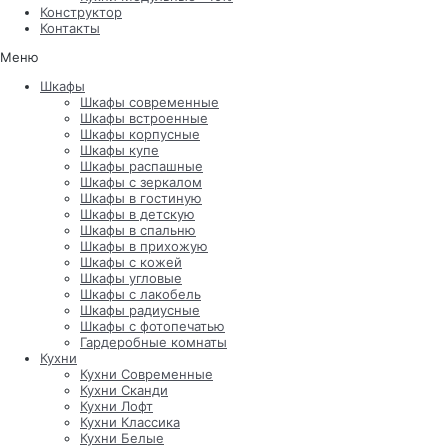
Конструктор
Контакты
Меню
Шкафы
Шкафы современные
Шкафы встроенные
Шкафы корпусные
Шкафы купе
Шкафы распашные
Шкафы с зеркалом
Шкафы в гостиную
Шкафы в детскую
Шкафы в спальню
Шкафы в прихожую
Шкафы с кожей
Шкафы угловые
Шкафы с лакобель
Шкафы радиусные
Шкафы с фотопечатью
Гардеробные комнаты
Кухни
Кухни Современные
Кухни Сканди
Кухни Лофт
Кухни Классика
Кухни Белые