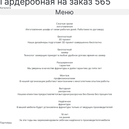
Гардеробная на заказ 565
Каталоги
Меню
Сжатые сроки
изготовления
Изготовление шкафа от семи рабочих дней. Работаем по договору
Бесплатный
3D проект
Наши дизайнеры подготовят 3D проект совершенно бесплатно
Бесплатный
замер
Технолог замерщик приедет в любое удобное для вас время на замер
Расширенная
гарантия
Мы уверены в качестве фурнитуры и даём гарантию до пяти лет
Монтаж
профессионалами
В нашей организации работают монтажники с многолетним опытом работы
Выгодная
рассрочка
Нашим клиентам предоставляется выгодная рассрочка без банка без процентов
Надёжная
фурнитура
В вашей мебели будет установлена фурнитура только от ведущих производителей
18 лет
на рынке
За эти годы мы зарекомендовали себя как надёжного производителя мебели
Партнёры