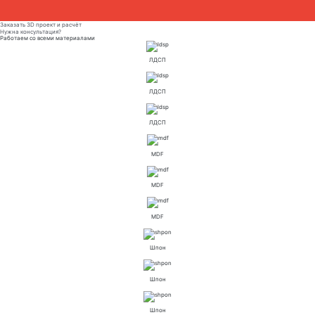
Заказать 3D проект и расчёт
Нужна консультация?
Работаем со всеми материалами
ЛДСП
ЛДСП
ЛДСП
MDF
MDF
MDF
Шпон
Шпон
Шпон