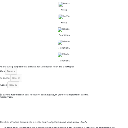
Кожа
Кожа
Лакобель
Лакобель
Лакобель
*Если шкаф встроенный оптимальный вариант начать с замера!
Имя
Телефон
Адрес
Отправить
(В ближайшее время вам позвонит замерщик для уточнения времени визита)
Аксессуары
Ошибки которые вы можете не совершить обратившись в компанию ⋆Ак47⋆
Долгий срок изготовления. Безразличное отношение большинства к имиджу своей компании.