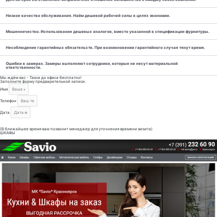
Низкое качество обслуживания. Найм дешевой рабочей силы в целях экономии.
Мошенничество. Использование дешевых аналогов, вместо указанной в спецификации фурнитуры.
Несоблюдение гарантийных обязательств. При возникновении гарантийного случая тянут время.
Ошибки в замерах. Замеры выполняют сотрудники, которые не несут материальной
ответственности.
Мы ждём вас - Такси до офиса бесплатно!
Заполните форму предварительной записи.
Имя
Телефон
Дата
Отправить
(В ближайшее время вам позвонит менеджер для уточнения времени визита)
ШКАФЫ