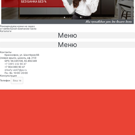
Рекомендуем кухни на заказ
от мебельной компании Savio
Каталоги
Меню
Меню
Контакты
Красноярск, ул. Шахтёров 66
(левое крыло, цоколь, оф. 213)
GPS: 56.045106, 92.892349
+7 (391) 232 90 47
+7 904 890 90 47
shkafy-ak47@ya.ru
Пн.-Вс. 10:00-20:00
Консультация
Телефон
ЗАКАЗАТЬ КОНСУЛЬТАЦИЮ