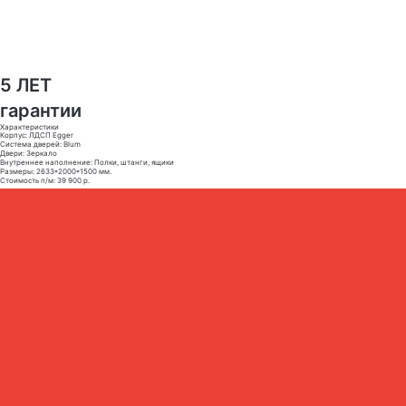
5 ЛЕТ
гарантии
Характеристики
Корпус: ЛДСП Egger
Система дверей: Blum
Двери: Зеркало
Внутреннее наполнение: Полки, штанги, ящики
Размеры: 2633*2000*1500 мм.
Стоимость п/м: 39 900 р.