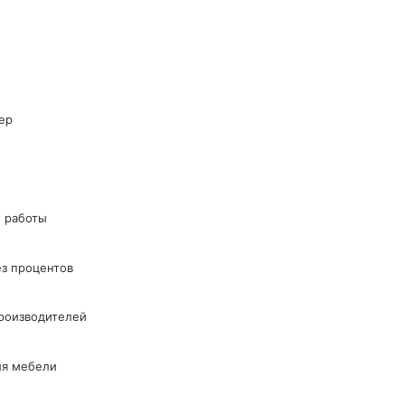
ер
 работы
ез процентов
производителей
ля мебели